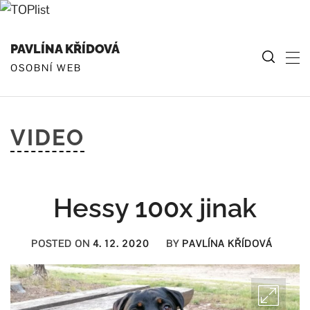
Skip
Pri
to
PAVLÍNA KŘÍDOVÁ
Me
content
OSOBNÍ WEB
VIDEO
Hessy 100x jinak
POSTED ON
4. 12. 2020
BY
PAVLÍNA KŘÍDOVÁ